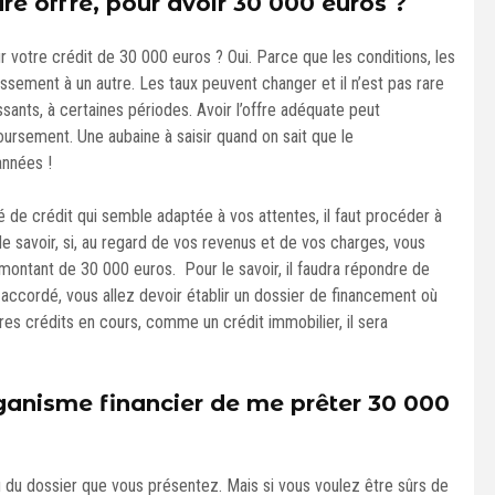
e offre, pour avoir 30 000 euros ?
r votre crédit de 30 000 euros ? Oui. Parce que les conditions, les
ssement à un autre. Les taux peuvent changer et il n’est pas rare
sants, à certaines périodes. Avoir l’offre adéquate peut
rsement. Une aubaine à saisir quand on sait que le
années !
 de crédit qui semble adaptée à vos attentes, il faut procéder à
e savoir, si, au regard de vos revenus et de vos charges, vous
montant de 30 000 euros. Pour le savoir, il faudra répondre de
 accordé, vous allez devoir établir un dossier de financement où
tres crédits en cours, comme un crédit immobilier, il sera
anisme financier de me prêter 30 000
vu du dossier que vous présentez. Mais si vous voulez être sûrs de