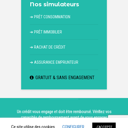
Nos simulateurs
➔
PRÊT CONSOMMATION
➔
PRÊT IMMOBILIER
➔
RACHAT DE CRÉDIT
➔
ASSURANCE EMPRUNTEUR
GRATUIT & SANS ENGAGEMENT
Un crédit vous engage et doit être remboursé. Vérifiez vos
capacités de remboursement avant de vous engager.
Copyright © 2026.
Mentions légales
|
Contact
Ce site utilise des cookies.
CONFIGURER
J'ACCEPTE